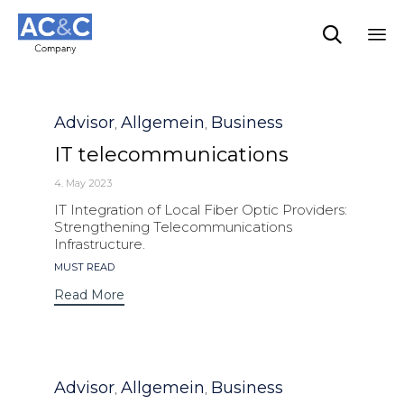

Sk
to
co
Category
Advisor
Allgemein
Business
,
,
IT telecommunications
4. May 2023
IT Integration of Local Fiber Optic Providers:
Strengthening Telecommunications
Infrastructure.
Tags
MUST READ
Read More
Category
Advisor
Allgemein
Business
,
,