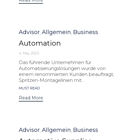
Read More
Category
Advisor
Allgemein
Business
,
,
Automation
4. May 2023
Das führende Unternehmen für
Automatisierungslösungen wurde von
einem renommierten Kunden beauftragt,
Spritzen-Montagelinien mit...
Tags
MUST READ
Read More
Category
Advisor
Allgemein
Business
,
,