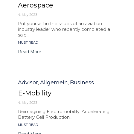
Aerospace
4. May 2023
Put yourself in the shoes of an aviation
industry leader who recently completed a
sale...
Tags
MUST READ
Read More
Category
Advisor
Allgemein
Business
,
,
E-Mobility
4. May 2023
Reimagining Electromobility: Accelerating
Battery Cell Production...
Tags
MUST READ