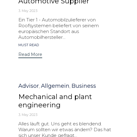
Automotive Supplier
3. May 2023
Ein Tier 1 - Automobilzulieferer von
Roofsystemen beliefert von seinem
europäischen Standort aus
Automobilhersteller...
Tags
MUST READ
Read More
Category
Advisor
Allgemein
Business
,
,
Mechanical and plant
engineering
3. May 2023
Alles läuft gut. Uns geht es blendend.
Warum sollten wir etwas ändern? Das hat
sich unser Kunde gefragt...