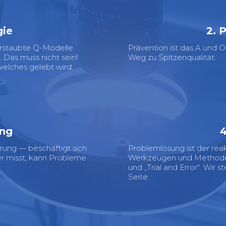
gie
2. 
erstaubte Q-Modelle
Prävention ist das A und O
 Das muss nicht sein!
Weg zu Spitzenqualität.
welches gelebt wird.
ung
4
rung — beschäftigt sich
Problemlösung ist der reak
r misst, kann Probleme
Werkzeugen und Methoden 
und „Trial and Error“. Wir 
Seite.