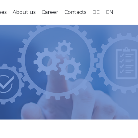
Skip
ses
About us
Career
Contacts
DE
EN
to
content